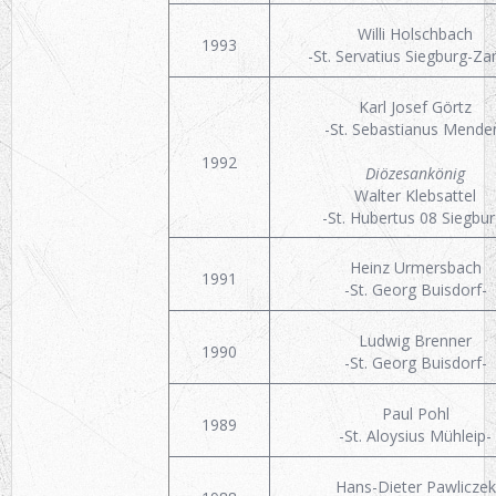
Willi Holschbach
1993
-St. Servatius Siegburg-Za
Karl Josef Görtz
-St. Sebastianus Mende
1992
Diözesankönig
Walter Klebsattel
-St. Hubertus 08 Siegbur
Heinz Urmersbach
1991
-St. Georg Buisdorf-
Ludwig Brenner
1990
-St. Georg Buisdorf-
Paul Pohl
1989
-St. Aloysius Mühleip-
Hans-Dieter Pawliczek