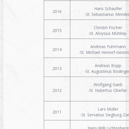
Hans Schaufler
2016
-St. Sebastianus Mende
Christin Fischer
2015
-St. Aloysius Mühleip-
Andreas Fuhrmann
2014
-St. Michael Hennef-Geisti
Andreas Bopp
2013
-St. Augustinus Bödinge
Wolfgang Gaeb
2012
-St. Hubertus Oberlar-
Lars Müller
2011
-St. Servatius Siegburg-Za
Hans Willi Lichtenberg