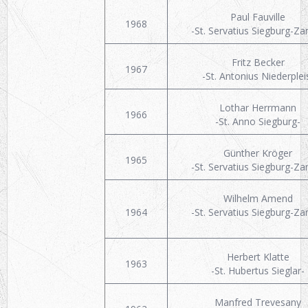
Paul Fauville
1968
-St. Servatius Siegburg-Za
Fritz Becker
1967
-St. Antonius Niederplei
Lothar Herrmann
1966
-St. Anno Siegburg-
Günther Kröger
1965
-St. Servatius Siegburg-Za
Wilhelm Amend
1964
-St. Servatius Siegburg-Za
Herbert Klatte
1963
-St. Hubertus Sieglar-
Manfred Trevesany