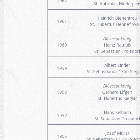
1962
-St. Antonius Niederplei
Heinrich Bienentreu
1961
-St. Hubertus Hennef-War
Diözesankönig
1960
Heinz Raufuß
-St. Sebastian Troisdorf
Albert Linder
1959
-St. Sebastianus 1350 Sieg
Diözesankönig
1958
Gerhard Elfgen
-St. Hubertus Sieglar-
Hans Selbach
1957
-St. Sebastian Troisdorf
Josef Müller
1956
-St. Sebastianus 1350 Sieg