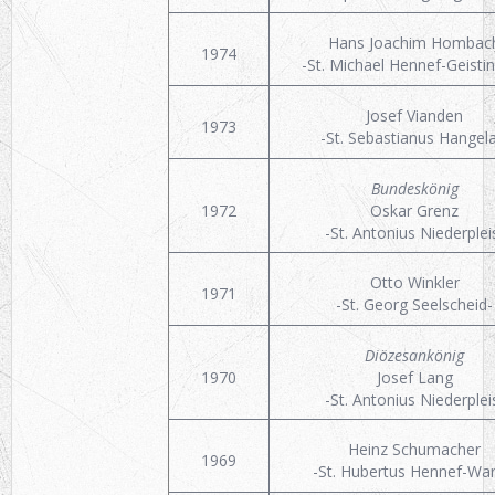
Hans Joachim Hombac
1974
-St. Michael Hennef-Geisti
Josef Vianden
1973
-St. Sebastianus Hangela
Bundeskönig
1972
Oskar Grenz
-St. Antonius Niederplei
Otto Winkler
1971
-St. Georg Seelscheid-
Diözesankönig
1970
Josef Lang
-St. Antonius Niederplei
Heinz Schumacher
1969
-St. Hubertus Hennef-War