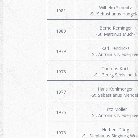
Wilhelm Schmitz
1981
-St. Sebastianus Hangela
Bernd Reminger
1980
-St. Martinus Much-
Karl Hendricks
1979
-St. Antonius Niederplei
Thomas Koch
1978
-St. Georg Seelscheid-
Hans Kohlmorgen
1977
-St. Sebastianus Mende
Fritz Möller
1976
-St. Antonius Niederplei
Herbert Dürig
1975
-St. Stephanus Siegburg Wol