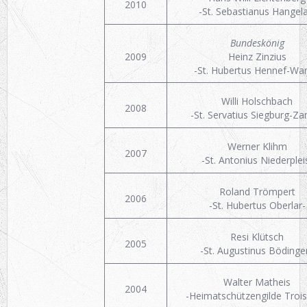
2010
-St. Sebastianus Hangela
Bundeskönig
2009
Heinz Zinzius
-St. Hubertus Hennef-War
Willi Holschbach
2008
-St. Servatius Siegburg-Za
Werner Klihm
2007
-St. Antonius Niederplei
Roland Trömpert
2006
-St. Hubertus Oberlar-
Resi Klütsch
2005
-St. Augustinus Bödinge
Walter Matheis
2004
-Heimatschützengilde Trois