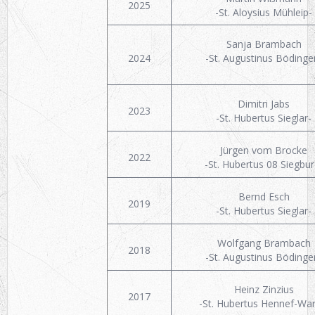
SCHIESSSPORT
2025
-St. Aloysius Mühleip-
Ehrenscheibenschießen
Vergleichswettkämpfe
Bezirkskönigsschießen
Pokalwettkämpfe
Sportausschuß
Sanja Brambach
FORUM
2024
-St. Augustinus Bödinge
Anmeldung BVK
GALERIE
Dimitri Jabs
2023
-St. Hubertus Sieglar-
Jürgen vom Brocke
2022
-St. Hubertus 08 Siegbur
Bernd Esch
2019
-St. Hubertus Sieglar-
Wolfgang Brambach
2018
-St. Augustinus Bödinge
Heinz Zinzius
2017
-St. Hubertus Hennef-War